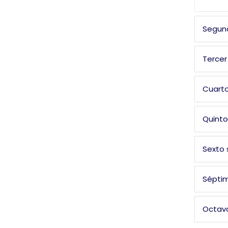
Segun
Tercer
Cuart
Quint
Sexto
Sépti
Octav