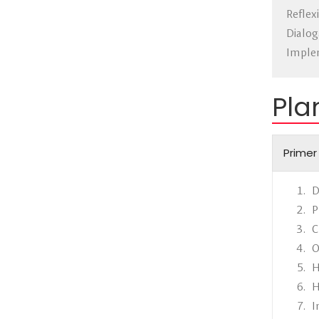
Reflex
Dialog
Implem
Pla
Primer
D
P
C
O
H
H
I