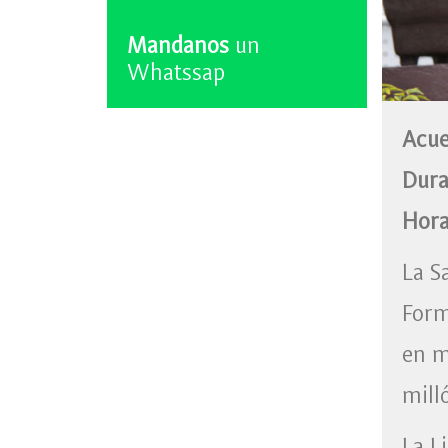
Mandanos
un
Whatssap
Acue
Dur
Hor
La S
Form
en m
mill