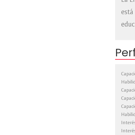
La L
está
educ
Per
Capaci
Habili
Capaci
Capaci
Capac
Habili
Interé
Interé