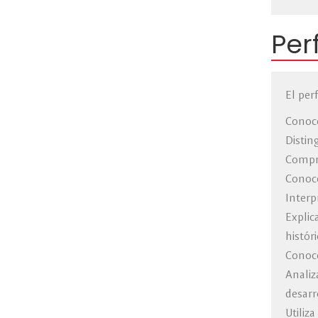
Per
El per
Conoce
Distin
Compre
Conoce
Interp
Explic
históri
Conoce
Analiz
desarr
Utiliz