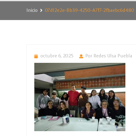
Inicio
07d12e2e-Bb39-4250-A7f7-2fbaebc6d480
octubre 6, 2025
Por Redes Ulsa Puebla