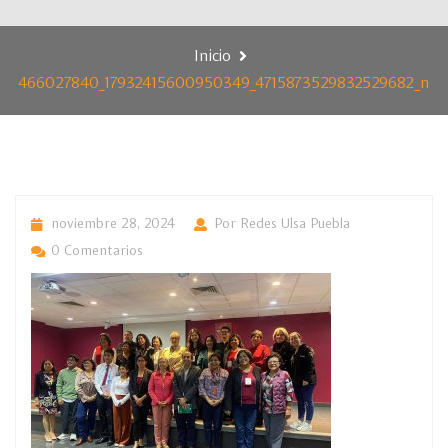
Inicio
466027840_17932415600950349_4715873529832529682_n
noviembre 28, 2024
Por Redes Ulsa Puebla
0 Comentarios