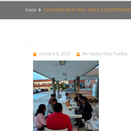
Inicio
530441e0-Be9f-414e-A833-E9235901ed76
octubre 6, 2025
Por Redes Ulsa Puebla